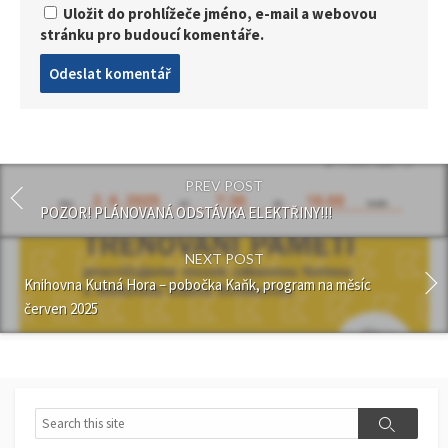
Uložit do prohlížeče jméno, e-mail a webovou
stránku pro budoucí komentáře.
Post
comment
PREV POST
POZOR! PLÁNOVANÁ ODSTÁVKA ELEKTŘINY!!!
NEXT POST
Knihovna Kutná Hora – pobočka Kaňk, program na měsíc
červen 2025
Search
Search