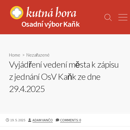
Skip
to
content
Search
Men
Osadní výbor Kaňk
Toggle
Home
>
Nezařazené
Vyjádření vedení města k zápisu
z jednání OsV Kaňk ze dne
29.4.2025
PUBLISHED
AUTHOR
19. 5. 2025
ADAM VANČO
COMMENTS: 0
DATE