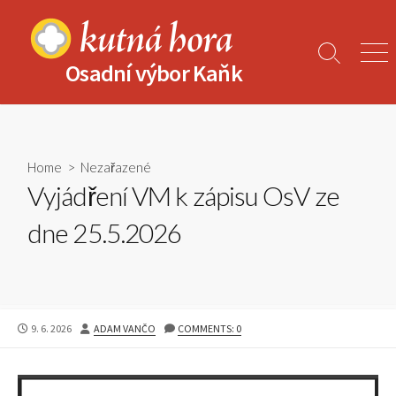
Skip
to
content
Search
Men
Osadní výbor Kaňk
Toggle
Home
>
Nezařazené
Vyjádření VM k zápisu OsV ze
dne 25.5.2026
PUBLISHED
AUTHOR
9. 6. 2026
ADAM VANČO
COMMENTS: 0
DATE