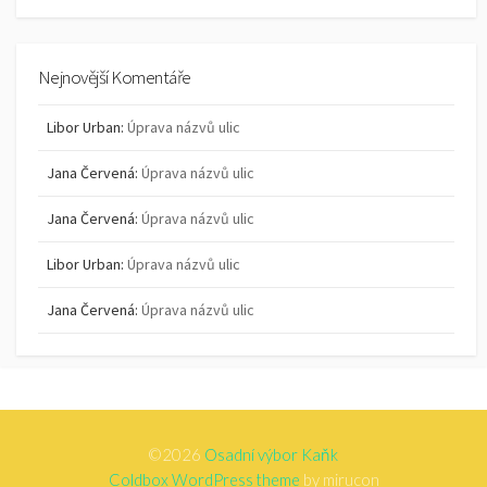
Nejnovější Komentáře
Libor Urban
:
Úprava názvů ulic
Jana Červená
:
Úprava názvů ulic
Jana Červená
:
Úprava názvů ulic
Libor Urban
:
Úprava názvů ulic
Jana Červená
:
Úprava názvů ulic
©2026
Osadní výbor Kaňk
Coldbox WordPress theme
by mirucon