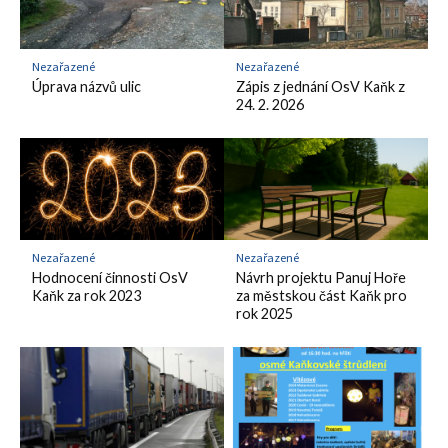
Nezařazené
Nezařazené
Úprava názvů ulic
Zápis z jednání OsV Kaňk z
24. 2. 2026
Nezařazené
Nezařazené
Hodnocení činnosti OsV
Návrh projektu Panuj Hoře
Kaňk za rok 2023
za městskou část Kaňk pro
rok 2025