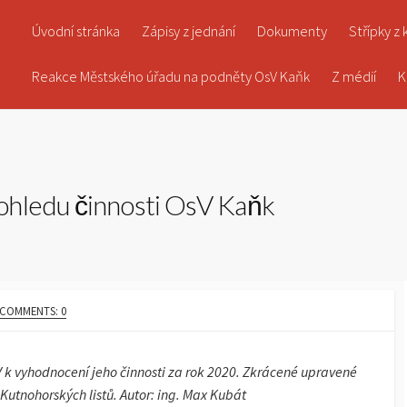
Úvodní stránka
Zápisy z jednání
Dokumenty
Střípky z
Reakce Městského úřadu na podněty OsV Kaňk
Z médií
K
ohledu činnosti OsV Kaňk
COMMENTS: 0
 k vyhodnocení jeho činnosti za rok 2020. Zkrácené upravené
Kutnohorských listů.
Autor: ing. Max Kubát