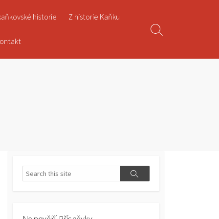
 kaňkovské historie
Z historie Kaňku
Search
ontakt
Toggle
Search
Search
Nejnovější Příspěvky