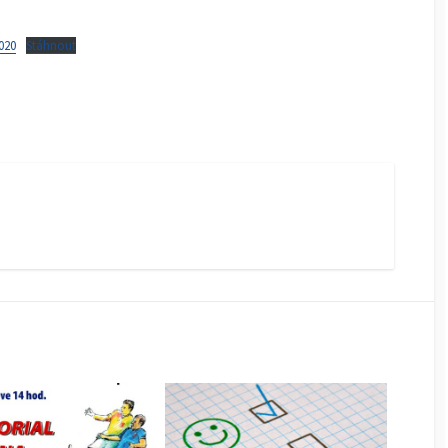
020
Stáhnout