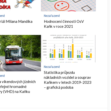
zené
Nezařazené
iál Milana Mandíka
Hodnocení činnosti OsV
Kaňk v roce 2021
Nezařazené
Statistika průjezdu
zené
nákladních vozidel a souprav
 víkendových jízdních
Kaňkem v letech 2019-2023
eřejné hromadné
– grafická podoba
vy (VHD) na Kaňku