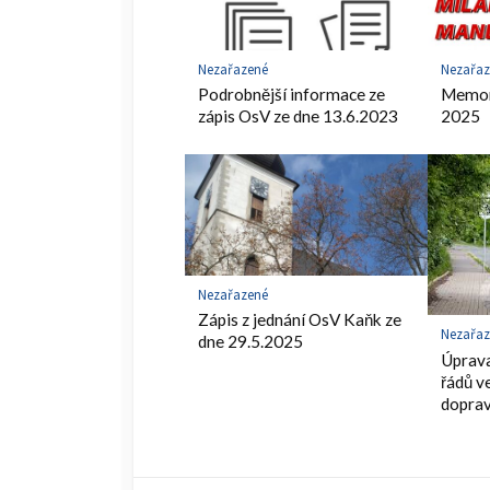
Nezařazené
Nezařa
Podrobnější informace ze
Memor
zápis OsV ze dne 13.6.2023
2025
Nezařazené
Zápis z jednání OsV Kaňk ze
Nezařa
dne 29.5.2025
Úprava
řádů v
dopra