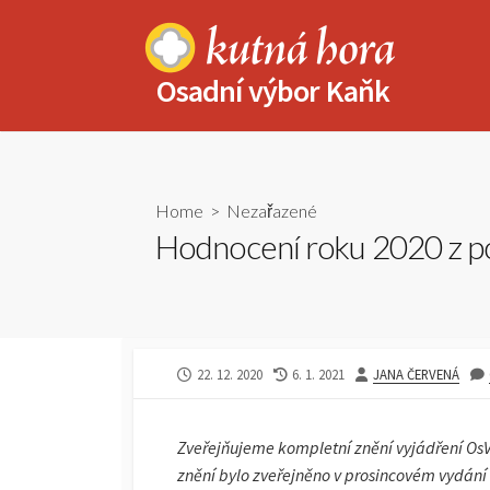
Skip
to
content
Osadní výbor Kaňk
Home
>
Nezařazené
Hodnocení roku 2020 z p
PUBLISHED
LAST
AUTHOR
22. 12. 2020
6. 1. 2021
JANA ČERVENÁ
DATE
MODIFIED
DATE
Zveřejňujeme kompletní znění vyjádření OsV
znění bylo zveřejněno v prosincovém vydání 