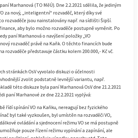
 paní Marhanová (TO MěÚ). Dne 2.2.2021 sdělila, že jediným
 za nový, „inteligentní“ rozvaděč, který díky své
o rozvaděče jsou nainstalovány např. na sídlišti Šipší.
 finance, aby bylo možno rozvaděče postupně vyměnit. Po
tedy paní Marhanová o navýšení položky „VO
n nový rozvaděč právě na Kaňk. O těchto financích bude
a rozvaděče představuje částku kolem 200.000,- Kč vč.
ch stránkách OsV vyvolalo diskuzi o účelnosti
hodnější zvolit podstatně levnější variantu, např.
ladě této diskuze byla paní Marhanová OsV dne 21.2.2021
di paní Marhanové ze dne 22.2.2021 vyplývá:
ě řídí spínání VO na Kaňku, nereagují bez fyzického
nač byl také vyzkoušen, byl umístěn na rozvaděči VO,
a dálkové ovládání a sjednocení režimu VO se má postupně
umožňuje pouze řízení režimu vypínání a zapínání, ale