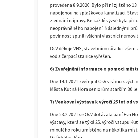
provedena 8.9.2020. Bylo při ní zjištěno 
napojenou na splaškovou kanalizaci. Stav
zjednání nápravy. Ke každé výzvě byla př
neoprávněného napojení. Následnými průbě
povinnost splnili všichni vlastníci nemovit
OsV děkuje VHS, stavebnímu úřadu i všem v
vod z čerpací stanice vyřešen.
6) Zveřejnění informace o pomoci města
Dne 14.1.2021 zveřejnil OsV v rámci svýc
Města Kutná Hora seniorům starším 80 let 
7) Venkovní výstava k výročí 25 let od
Dne 23.2.2021 se OsV dotázala paní Eva 
výstavy, která se týká 25. výročí vstupu 
minulého roku umístěna na několika místec
Dačického dům.