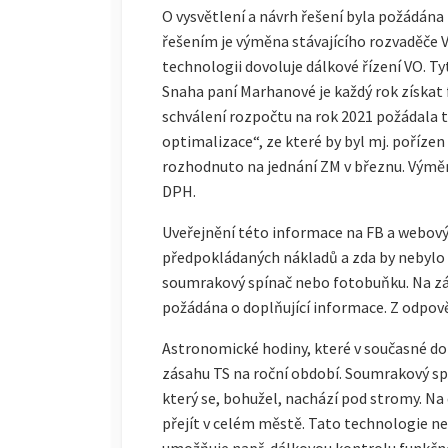
O vysvětlení a návrh řešení byla požádána
řešením je výměna stávajícího rozvaděče VO
technologii dovoluje dálkové řízení VO. Tyt
Snaha paní Marhanové je každý rok získat
schválení rozpočtu na rok 2021 požádala 
optimalizace“, ze které by byl mj. poříze
rozhodnuto na jednání ZM v březnu. Výměn
DPH.
Uveřejnění této informace na FB a webový
předpokládaných nákladů a zda by nebylo v
soumrakový spínač nebo fotobuňku. Na zák
požádána o doplňující informace. Z odpově
Astronomické hodiny, které v současné dob
zásahu TS na roční období. Soumrakový spí
který se, bohužel, nachází pod stromy. N
přejít v celém městě. Tato technologie ne