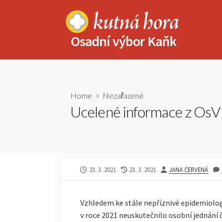
Skip
to
content
Osadní výbor Kaňk
Home
>
Nezařazené
Ucelené informace z OsV
PUBLISHED
LAST
AUTHOR
23. 3. 2021
23. 3. 2021
JANA ČERVENÁ
DATE
MODIFIED
DATE
Vzhledem ke stále nepříznivé epidemiolog
v roce 2021 neuskutečnilo osobní jednání 