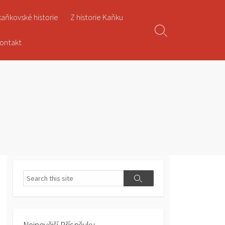
 kaňkovské historie
Z historie Kaňku
Search
ontakt
Toggle
Search
Search
Nejnovější Příspěvky