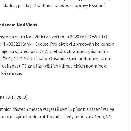
í kladné, předá je TO ihned na odbor dopravy k vydání
 názvem Nad Vinicí
ným názvem Nad Vinicí ze září roku 2020 řešil OsV s TO
č. III/03322 Kaňk – Sedlec. Projekt byl zpracován ke konci r.
 majetku společnosti ČEZ, v jehož ochranném pásmu má
i ČEZ již TO MěÚ získalo. Obsahuje řadu podmínek, které
 realizovat TS za příznivějších klimatických podmínek.
cká situace.
ne 12.12.2020).
tatních částech města VO ještě svítí. Způsob zhášení VO ve
tronomickými hodinami. Pokud je tedy např. zataženo, VO