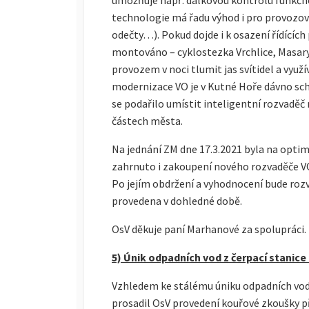
umožňuje např. dálkovou kontrolu funkčnos
technologie má řadu výhod i pro provozovat
odečty…). Pokud dojde i k osazení řídících 
montováno – cyklostezka Vrchlice, Masary
provozem v noci tlumit jas svítidel a vyu
modernizace VO je v Kutné Hoře dávno schv
se podařilo umístit inteligentní rozvaděč 
částech města.
Na jednání ZM dne 17.3.2021 byla na optim
zahrnuto i zakoupení nového rozvaděče V
Po jejím obdržení a vyhodnocení bude roz
provedena v dohledné době.
OsV děkuje paní Marhanové za spolupráci.
5) Únik odpadních vod z čerpací stanic
Vzhledem ke stálému úniku odpadních vod z
prosadil OsV provedení kouřové zkoušky př