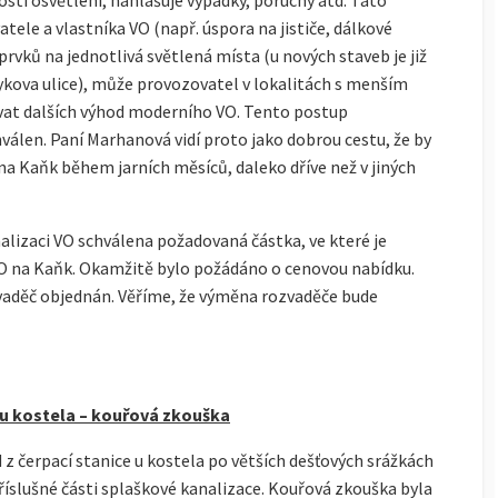
ti osvětlení, nahlašuje výpadky, poruchy atd. Tato
ele a vlastníka VO (např. úspora na jističe, dálkové
prvků na jednotlivá světlená místa (u nových staveb je již
kova ulice), může provozovatel v lokalitách s menším
žívat dalších výhod moderního VO. Tento postup
álen. Paní Marhanová vidí proto jako dobrou cestu, že by
na Kaňk během jarních měsíců, daleko dříve než v jiných
alizaci VO schválena požadovaná částka, ve které je
O na Kaňk. Okamžitě bylo požádáno o cenovou nabídku.
vaděč objednán. Věříme, že výměna rozvaděče bude
e u kostela – kouřová zkouška
 čerpací stanice u kostela po větších dešťových srážkách
íslušné části splaškové kanalizace. Kouřová zkouška byla