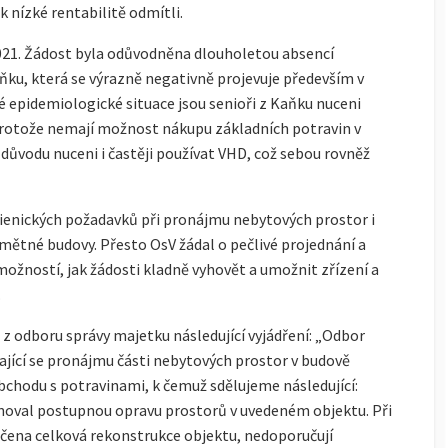
 nízké rentabilitě odmítli.
2021. Žádost byla odůvodněna dlouholetou absencí
ku, která se výrazně negativně projevuje především v
 epidemiologické situace jsou senioři z Kaňku nuceni
rotože nemají možnost nákupu základních potravin v
 důvodu nuceni i častěji používat VHD, což sebou rovněž
gienických požadavků při pronájmu nebytových prostor i
ětné budovy. Přesto OsV žádal o pečlivé projednání a
možností, jak žádosti kladně vyhovět a umožnit zřízení a
.
 z odboru správy majetku následující vyjádření: „Odbor
ající se pronájmu části nebytových prostor v budově
obchodu s potravinami, k čemuž sdělujeme následující:
noval postupnou opravu prostorů v uvedeném objektu. Při
čena celková rekonstrukce objektu, nedoporučují