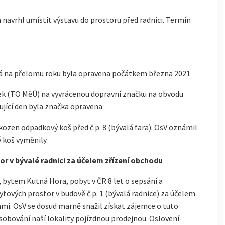
 navrhl umístit výstavu do prostoru před radnici. Termín
á na přelomu roku byla opravena počátkem března 2021
řek (TO MěÚ) na vyvrácenou dopravní značku na obvodu
jící den byla značka opravena.
kozen odpadkový koš před č.p. 8 (bývalá fara). OsV oznámil
 koš vyměnily.
r v bývalé radnici za účelem zřízení obchodu
ytem Kutná Hora, pobyt v ČR 8 let o sepsání a
ových prostor v budově č.p. 1 (bývalá radnice) za účelem
mi. OsV se dosud marně snažil získat zájemce o tuto
sobování naší lokality pojízdnou prodejnou. Oslovení