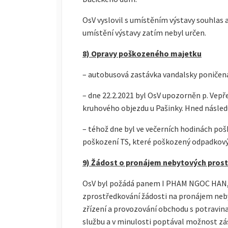
OsV vyslovil s umístěním výstavy souhlas a
umístění výstavy zatím nebyl určen.
8) Opravy poškozeného majetku
– autobusová zastávka vandalsky poničen
– dne 22.2.2021 byl OsV upozorněn p. Vep
kruhového objezdu u Pašinky. Hned následu
– téhož dne byl ve večerních hodinách poš
poškození TS, které poškozený odpadkový
9) Žádost o pronájem nebytových prosto
OsV byl požádá panem I PHAM NGOC HAN, b
zprostředkování žádosti na pronájem nebyt
zřízení a provozování obchodu s potravina
službu a v minulosti poptával možnost zá