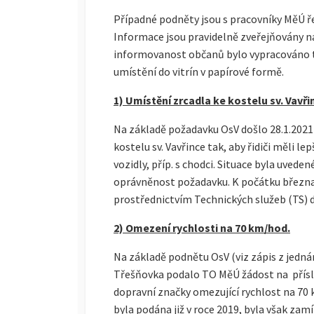
Případné podněty jsou s pracovníky MěÚ ře
Informace jsou pravidelně zveřejňovány na
informovanost občanů bylo vypracováno t
umístění do vitrín v papírové formě.
1) Umístění zrcadla ke kostelu sv. Vavři
Na základě požadavku OsV došlo 28.1.2021
kostelu sv. Vavřince tak, aby řidiči měli le
vozidly, příp. s chodci. Situace byla uved
oprávněnost požadavku. K počátku března 
prostřednictvím Technických služeb (TS) 
2) Omezení rychlosti na 70 km/hod.
Na základě podnětu OsV (viz zápis z jedná
Třešňovka podalo TO MěÚ žádost na přísl
dopravní značky omezující rychlost na 70
byla podána již v roce 2019, byla však zamí