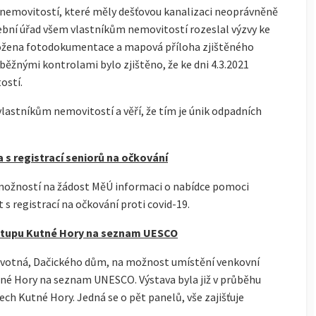
13 nemovitostí, které měly dešťovou kanalizaci neoprávněně
ební úřad všem vlastníkům nemovitostí rozeslal výzvy ke
iložena fotodokumentace a mapová příloha zjištěného
žnými kontrolami bylo zjištěno, že ke dni 4.3.2021
ostí.
lastníkům nemovitostí a věří, že tím je únik odpadních
 s registrací seniorů na očkování
h možností na žádost MěÚ informaci o nabídce pomoci
s registrací na očkování proti covid-19.
 vstupu Kutné Hory na seznam UESCO
Novotná, Dačického dům, na možnost umístění venkovní
Kutné Hory na seznam UNESCO. Výstava byla již v průběhu
h Kutné Hory. Jedná se o pět panelů, vše zajišťuje