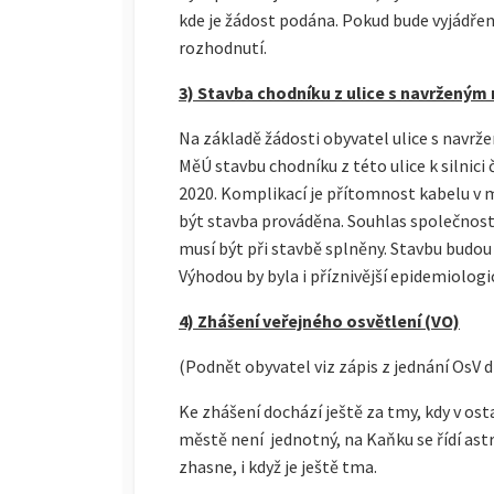
kde je žádost podána. Pokud bude vyjádřen
rozhodnutí.
3) Stavba chodníku z ulice s navrženým
Na základě žádosti obyvatel ulice s navrže
MěÚ stavbu chodníku z této ulice k silnici 
2020. Komplikací je přítomnost kabelu v
být stavba prováděna. Souhlas společnost
musí být při stavbě splněny. Stavbu budou
Výhodou by byla i příznivější epidemiologi
4) Zhášení veřejného osvětlení (VO)
(Podnět obyvatel viz zápis z jednání OsV d
Ke zhášení dochází ještě za tmy, kdy v os
městě není jednotný, na Kaňku se řídí as
zhasne, i když je ještě tma.