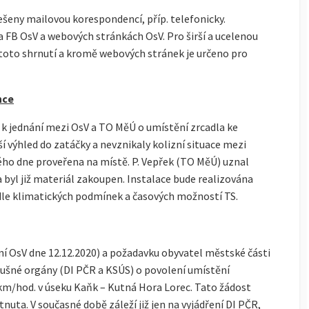
šeny mailovou korespondencí, příp. telefonicky.
 FB OsV a webových stránkách OsV. Pro širší a ucelenou
oto shrnutí a kromě webových stránek je určeno pro
nce
 k jednání mezi OsV a TO MěÚ o umístění zrcadla ke
pší výhled do zatáčky a nevznikaly kolizní situace mezi
eného dne proveřena na místě. P. Vepřek (TO MěÚ) uznal
byl již materiál zakoupen. Instalace bude realizována
dle klimatických podmínek a časových možností TS.
ní OsV dne 12.12.2020) a požadavku obyvatel městské části
ušné orgány (DI PČR a KSÚS) o povolení umístění
 km/hod. v úseku Kaňk – Kutná Hora Lorec. Tato žádost
tnuta. V současné době záleží již jen na vyjádření DI PČR,