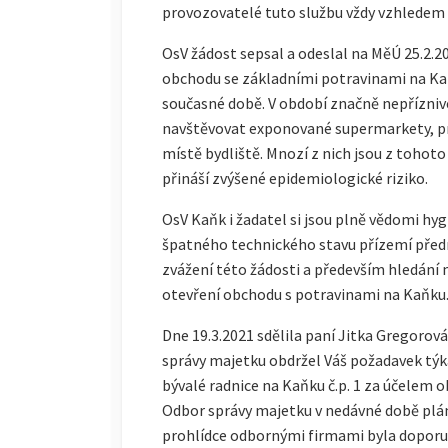
provozovatelé tuto službu vždy vzhledem k
OsV žádost sepsal a odeslal na MěÚ 25.2.
obchodu se základními potravinami na Kaň
současné době. V období značně nepříznivé
navštěvovat exponované supermarkety, p
místě bydliště. Mnozí z nich jsou z tohoto
přináší zvýšené epidemiologické riziko.
OsV Kaňk i žadatel si jsou plně vědomi hy
špatného technického stavu přízemí předm
zvážení této žádosti a především hledání 
otevření obchodu s potravinami na Kaňku
Dne 19.3.2021 sdělila paní Jitka Gregorová
správy majetku obdržel Váš požadavek týk
bývalé radnice na Kaňku č.p. 1 za účelem 
Odbor správy majetku v nedávné době plá
prohlídce odbornými firmami byla doporu