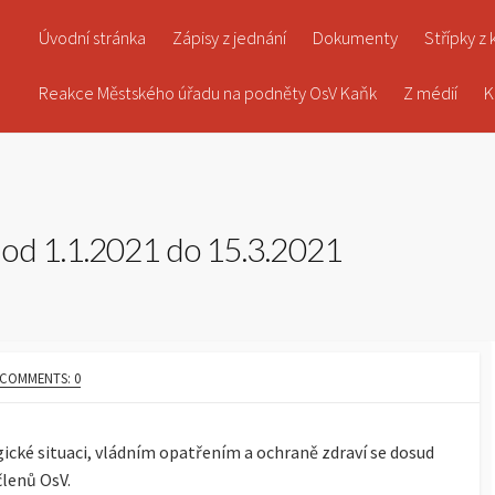
Úvodní stránka
Zápisy z jednání
Dokumenty
Střípky z
Reakce Městského úřadu na podněty OsV Kaňk
Z médií
K
 od 1.1.2021 do 15.3.2021
COMMENTS: 0
ické situaci, vládním opatřením a ochraně zdraví se dosud
členů OsV.