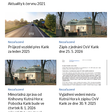
Aktuality k červnu 2021
Nezařazené
Nezařazené
Průjezd vozidel přes Kaňk
Zápis z jednání OsV Kaňk
za leden 2025
dne 25. 5. 2026
Nezařazené
Nezařazené
Mimořádná zpráva od
Vyjádření vedení města
Knihovny Kutná Hora:
Kutná Hora k zápisu OsV
Pobočka Kaňk bude ve
Kaňk ze dne 30. 9. 2025
čtvrtek 8. 1. 2026