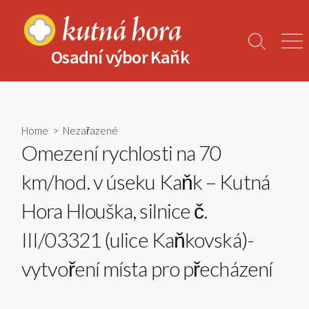
Skip
to
content
Search
Men
Osadní výbor Kaňk
Toggle
Home
>
Nezařazené
Omezení rychlosti na 70
km/hod. v úseku Kaňk – Kutná
Hora Hlouška, silnice č.
III/03321 (ulice Kaňkovská)-
vytvoření místa pro přecházení