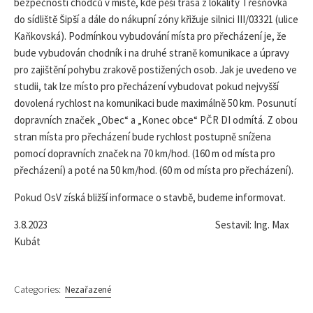
bezpečnosti chodců v místě, kde pěší trasa z lokality Třešňovka
do sídliště Šipší a dále do nákupní zóny křižuje silnici III/03321 (ulice
Kaňkovská). Podmínkou vybudování místa pro přecházení je, že
bude vybudován chodník i na druhé straně komunikace a úpravy
pro zajištění pohybu zrakově postižených osob. Jak je uvedeno ve
studii, tak lze místo pro přecházení vybudovat pokud nejvyšší
dovolená rychlost na komunikaci bude maximálně 50 km. Posunutí
dopravních značek „Obec“ a „Konec obce“ PČR DI odmítá. Z obou
stran místa pro přecházení bude rychlost postupně snížena
pomocí dopravních značek na 70 km/hod. (160 m od místa pro
přecházení) a poté na 50 km/hod. (60 m od místa pro přecházení).
Pokud OsV získá bližší informace o stavbě, budeme informovat.
3.8.2023 Sestavil: Ing. Max
Kubát
Categories:
Nezařazené