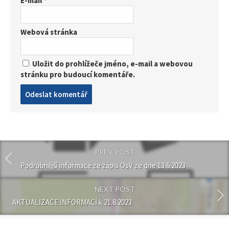
E-mail
*
Webová stránka
Uložit do prohlížeče jméno, e-mail a webovou
stránku pro budoucí komentáře.
Post
comment
PREV POST
Podrobnější informace ze zápis OsV ze dne 13.6.2023
NEXT POST
AKTUALIZACE INFORMACÍ k 21.8.2023