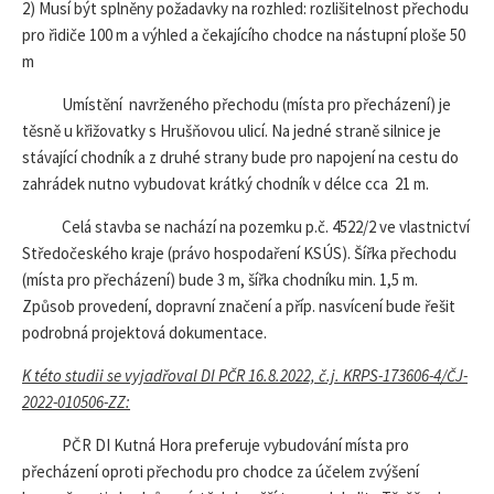
2) Musí být splněny požadavky na rozhled: rozlišitelnost přechodu
pro řidiče 100 m a výhled a čekajícího chodce na nástupní ploše 50
m
Umístění navrženého přechodu (místa pro přecházení) je
těsně u křižovatky s Hrušňovou ulicí. Na jedné straně silnice je
stávající chodník a z druhé strany bude pro napojení na cestu do
zahrádek nutno vybudovat krátký chodník v délce cca 21 m.
Celá stavba se nachází na pozemku p.č. 4522/2 ve vlastnictví
Středočeského kraje (právo hospodaření KSÚS). Šířka přechodu
(místa pro přecházení) bude 3 m, šířka chodníku min. 1,5 m.
Způsob provedení, dopravní značení a příp. nasvícení bude řešit
podrobná projektová dokumentace.
K této studii se vyjadřoval DI PČR 16.8.2022, č.j. KRPS-173606-4/ČJ-
2022-010506-ZZ:
PČR DI Kutná Hora preferuje vybudování místa pro
přecházení oproti přechodu pro chodce za účelem zvýšení