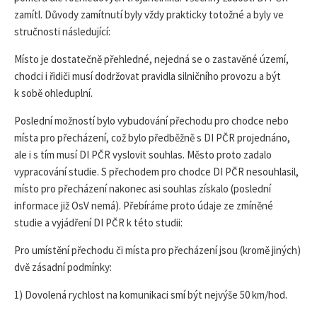
zamítl. Důvody zamítnutí byly vždy prakticky totožné a byly ve
stručnosti následující:
Místo je dostatečně přehledné, nejedná se o zastavěné území,
chodci i řidiči musí dodržovat pravidla silničního provozu a být
k sobě ohleduplní.
Poslední možností bylo vybudování přechodu pro chodce nebo
místa pro přecházení, což bylo předběžně s DI PČR projednáno,
ale i s tím musí DI PČR vyslovit souhlas. Město proto zadalo
vypracování studie. S přechodem pro chodce DI PČR nesouhlasil,
místo pro přecházení nakonec asi souhlas získalo (poslední
informace již OsV nemá). Přebíráme proto údaje ze zmíněné
studie a vyjádření DI PČR k této studii:
Pro umístění přechodu či místa pro přecházení jsou (kromě jiných)
dvě zásadní podmínky:
1) Dovolená rychlost na komunikaci smí být nejvýše 50 km/hod.