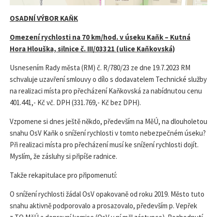
OSADNÍ VÝBOR KAŇK
Omezení rychlosti na 70 km/hod. v úseku Kaňk – Kutná
Hora Hlouška, silnice č. III/03321 (ulice Kaňkovská)
Usnesením Rady města (RM) č. R/780/23 ze dne 19.7.2023 RM
schvaluje uzavření smlouvy o dílo s dodavatelem Technické služby
na realizaci místa pro přecházení Kaňkovská za nabídnutou cenu
401.441,- Kč vč. DPH (331.769,- Kč bez DPH).
Vzpomene si dnes ještě někdo, především na MěÚ, na dlouholetou
snahu OsV Kaňk o snížení rychlosti v tomto nebezpečném úseku?
Při realizaci místa pro přecházení musí ke snížení rychlosti dojít.
Myslím, že zásluhy si připíše radnice.
Takže rekapitulace pro připomenutí:
O snížení rychlosti žádal OsV opakovaně od roku 2019. Město tuto
snahu aktivně podporovalo a prosazovalo, především p. Vepřek