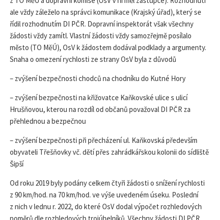
z TO MěÚ a dopravní komise (OsV v ní měl zástupce). Rozhodnutí
ale vždy záleželo na správci komunikace (Krajský úřad), který se
řídil rozhodnutím DI PČR. Dopravní inspektorát však všechny
žádosti vždy zamítl. Vlastní žádosti vždy samozřejmě posílalo
město (TO MěÚ), OsV k žádostem dodával podklady a argumenty.
Snaha o omezení rychlosti ze strany OsV byla z důvodů
– zvýšení bezpečnosti chodců na chodníku do Kutné Hory
– zvýšení bezpečnosti na křižovatce Kaňkovské ulice s ulicí
Hrušňovou, kterou na rozdíl od občanů považoval DI PČR za
přehlednou a bezpečnou
– zvýšení bezpečnosti při přecházení ul. Kaňkovská především
obyvateli Třešňovky vč. dětí přes zahrádkářskou kolonii do sídliště
Šipší
Od roku 2019 byly podány celkem čtyři žádosti o snížení rychlosti
z 90 km/hod. na 70 km/hod. ve výše uvedeném úseku. Poslední
z nich v lednu r. 2022, do které OsV dodal výpočet rozhledových
poměrů dle rozhledových trojúhelníků. Všechny žádosti DI PČR