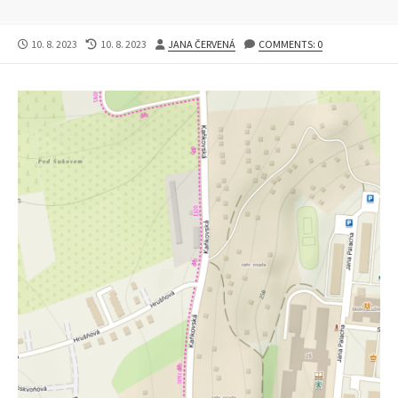
PUBLISHED
LAST
AUTHOR
10. 8. 2023
10. 8. 2023
JANA ČERVENÁ
COMMENTS: 0
DATE
MODIFIED
DATE