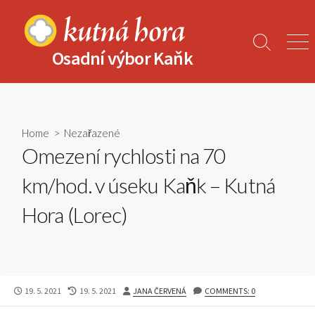
Skip
to
content
Search
Men
Osadní výbor Kaňk
Toggle
Home
>
Nezařazené
Omezení rychlosti na 70
km/hod. v úseku Kaňk – Kutná
Hora (Lorec)
PUBLISHED
LAST
AUTHOR
19. 5. 2021
19. 5. 2021
JANA ČERVENÁ
COMMENTS: 0
DATE
MODIFIED