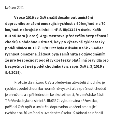
DATE
květen 2021
V roce 2019 se OsV snažil dosáhnout umístění
dopravního značení omezující rychlost z 90 km/hod. na 70
km/hod. na krajské silnici III. tř. č. III/03321 v úseku Kaňk –
Kutná Hora (Lorec). Argumentoval především bezpečností
chodců a obdobnou situací, kdy po výstavbě cyklostezky
podél silnice III. tř. č. III/03322 byla v úseku Kaňk – Sedlec
rychlost omezena. Žádost byla zamítnuta s odůvodněním,
že pro bezpečnost podél cyklostezky platí jiná pravidla pro
bezpečnost než podél chodníku (viz zápis OsV č. 3/2019 z
9.4.2019).
Protože dle názoru OsV a především uživatelů chodníku je
rychlost podél chodníku neúměrně vysoká a bezpečnost chodců
je ohrožena a s přihlédnutím ke skutečnosti, že z městské části
Třešňovka byla na silnici č. III/03321 vybudována křižovatka,
požádal OsV opět o umístění dopravního značení omezující
rychlost na 70 km/hod. v uvedeném úseku. K žádosti se připojil