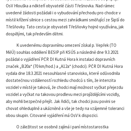
OsV Hlouška a někteří obyvatelé části Třešnovka. Nad rámec
uvedené žádosti požádali i o vybudování přechodu pro chodce v
místě křížení silnice s cestou mezi zahrádkami směřující ze Šipší do
Třešňovky. Tato cesta je obyvateli Třešňovky hojně využívána, jak
dospělými, tak především dětmi.
K uvedenému dopravnímu omezení získal p. Vepřek (TO
MěÚ) souhlas oddělení BESIP při KSÚS a následně dne 9.3.2021
požádal o vyjádření PČR DI Kutná Hora k instalaci dopravních
značek „B20a“ (70 km/hod.) a „A12a“ (chodci). PČR DI Kutná Hora
vydala dne 18.3.2021 nesouhlasné stanovisko, které odůvodnila
dostatečnou vzdáleností rozhledu chodců s tím, že intenzita
vozidel v místě je taková, že chodci mají možnost vyčkat přejezdu
vozidel a vyčkat na takovou prodlevu mezi projíždějícími vozidly,
aby mohli bezpečně přejít. Jak řidiči, tak chodci jsou povini se
chovat ohleduplně a ukázněně a vše je tedy na vzájemné toleranci
obou skupin. Citované vyjádření má OsV k dispozici.
O záležitost se osobně zajímá i paní místostarostka