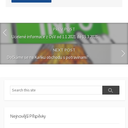
comment
PREV POST
Ucelené informace z OsV od 1.1.2021 do 15.3.2021
NEXT POST
Dočkáme se na Kaňku obchodu s potravinami?
Search
Search
Nejnovější Příspěvky